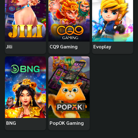
Jili
CQ9 Gaming
Evoplay
BNG
PopOK Gaming