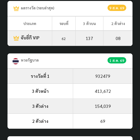
ผลรางวัล (รอบล่าสุด)
9 ส.ค. 69
ประเภท
รอบที่
3 ตัวบน
2 ตัวล่าง
จับยี่กี VIP
137
08
62
หวยรัฐบาล
1 ส.ค. 69
รางวัลที่ 1
932479
3 ตัวหน้า
413,672
3 ตัวล่าง
154,039
2 ตัวล่าง
69