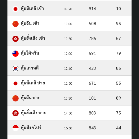
หุ้นนิเคอิ เช้า
916
10
09.20
หุ้นจีน เช้า
508
96
10.00
หุ้นฮั่งเส็ง เช้า
785
57
10.50
หุ้นไต้หวัน
591
79
12.00
หุ้นเกาหลี
423
85
12.40
หุ้นนิเคอิ บ่าย
671
55
12.50
หุ้นจีน บ่าย
101
89
13.30
หุ้นฮั่งเส็ง บ่าย
803
75
14.50
หุ้นสิงคโปร์
843
44
15.50