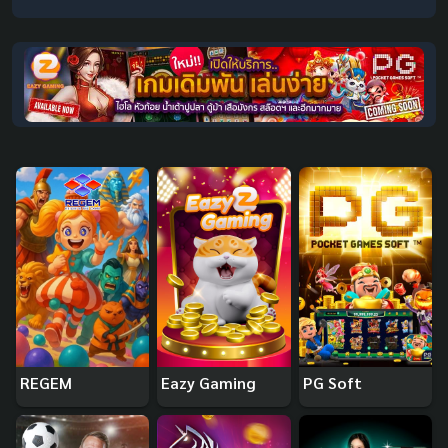
REGEM
Eazy Gaming
PG Soft