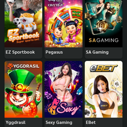
EZ Sportbook
Pegasus
SA Gaming
Yggdrasil
Sexy Gaming
EBet