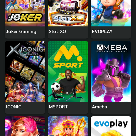
Joker Gaming
Slot XO
EVOPLAY
ICONIC
MSPORT
Ameba